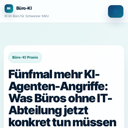
Zum
Büro-KI
Inhalt
KI im Büro für Schweizer KMU
springen
Fünfmal mehr KI-
Agenten-Angriffe:
Was Büros ohne IT-
Abteilung jetzt
konkret tun müssen