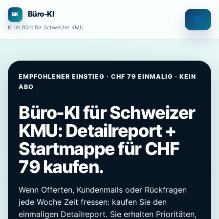
Zum
Büro-KI
Inhalt
KI im Büro für Schweizer KMU
springen
EMPFOHLENER EINSTIEG · CHF 79 EINMALIG · KEIN
ABO
Büro-KI für Schweizer
KMU: Detailreport +
Startmappe für CHF
79 kaufen.
Wenn Offerten, Kundenmails oder Rückfragen
jede Woche Zeit fressen: kaufen Sie den
einmaligen Detailreport. Sie erhalten Prioritäten,