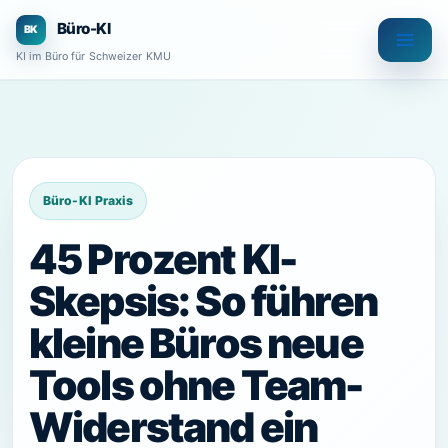
Zum
Büro-KI
Inhalt
KI im Büro für Schweizer KMU
springen
45 Prozent KI-
Skepsis: So führen
kleine Büros neue
Tools ohne Team-
Widerstand ein