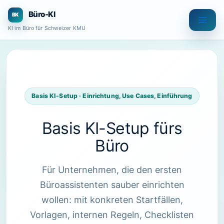
Zum
Büro-KI
Inhalt
KI im Büro für Schweizer KMU
springen
Basis KI-Setup · Einrichtung, Use Cases, Einführung
Basis KI-Setup fürs
Büro
Für Unternehmen, die den ersten
Büroassistenten sauber einrichten
wollen: mit konkreten Startfällen,
Vorlagen, internen Regeln, Checklisten