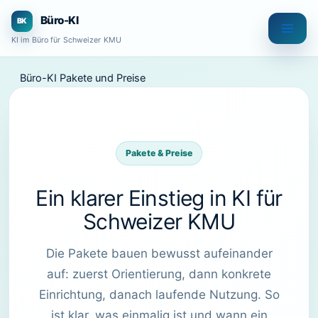
Zum
Büro-KI
Inhalt
KI im Büro für Schweizer KMU
springen
Büro-KI Pakete und Preise
Pakete & Preise
Ein klarer Einstieg in KI für
Schweizer KMU
Die Pakete bauen bewusst aufeinander
auf: zuerst Orientierung, dann konkrete
Einrichtung, danach laufende Nutzung. So
ist klar, was einmalig ist und wann ein