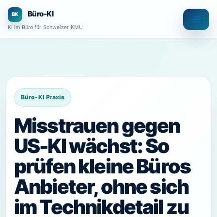
Zum
Büro-KI
Inhalt
KI im Büro für Schweizer KMU
springen
Misstrauen gegen
US-KI wächst: So
prüfen kleine Büros
Anbieter, ohne sich
im Technikdetail zu