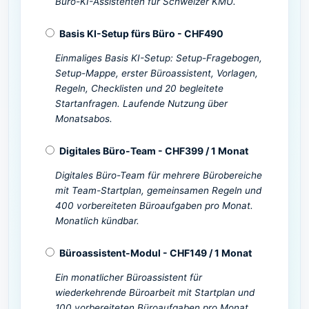
Büro-KI-Assistenten für Schweizer KMU.
Basis KI-Setup fürs Büro
-
CHF
490
Einmaliges Basis KI-Setup: Setup-Fragebogen,
Setup-Mappe, erster Büroassistent, Vorlagen,
Regeln, Checklisten und 20 begleitete
Startanfragen. Laufende Nutzung über
Monatsabos.
Digitales Büro-Team
-
CHF
399
/
1 Monat
Digitales Büro-Team für mehrere Bürobereiche
mit Team-Startplan, gemeinsamen Regeln und
400 vorbereiteten Büroaufgaben pro Monat.
Monatlich kündbar.
Büroassistent-Modul
-
CHF
149
/
1 Monat
Ein monatlicher Büroassistent für
wiederkehrende Büroarbeit mit Startplan und
100 vorbereiteten Büroaufgaben pro Monat.