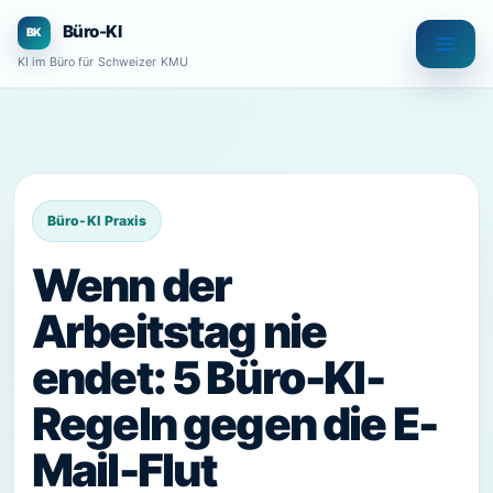
Zum
Büro-KI
Inhalt
KI im Büro für Schweizer KMU
springen
Wenn der
Arbeitstag nie
endet: 5 Büro-KI-
Regeln gegen die E-
Mail-Flut