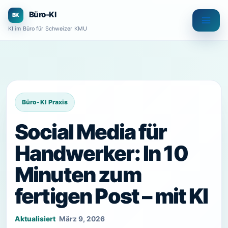
Zum
Büro-KI
Inhalt
KI im Büro für Schweizer KMU
springen
Social Media für
Handwerker: In 10
Minuten zum
fertigen Post – mit KI
März 9, 2026