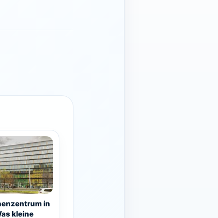
henzentrum in
Was kleine