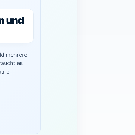
n und
ald mehrere
raucht es
bare