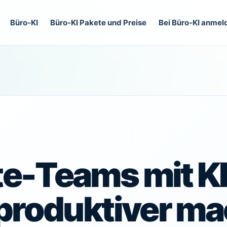
Büro-KI
Büro-KI Pakete und Preise
Bei Büro-KI anmel
e-Teams mit KI
 produktiver m