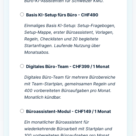
Büro-KI-Assistenten für Schweizer KMU.
Basis KI-Setup fürs Büro
-
CHF
490
Einmaliges Basis KI-Setup: Setup-Fragebogen,
Setup-Mappe, erster Büroassistent, Vorlagen,
Regeln, Checklisten und 20 begleitete
Startanfragen. Laufende Nutzung über
Monatsabos.
Digitales Büro-Team
-
CHF
399
/
1 Monat
Digitales Büro-Team für mehrere Bürobereiche
mit Team-Startplan, gemeinsamen Regeln und
400 vorbereiteten Büroaufgaben pro Monat.
Monatlich kündbar.
Büroassistent-Modul
-
CHF
149
/
1 Monat
Ein monatlicher Büroassistent für
wiederkehrende Büroarbeit mit Startplan und
100 vorbereiteten Büroaufgaben pro Monat.