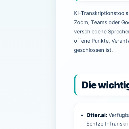
KI-Transkriptionstools
Zoom, Teams oder Goo
verschiedene Sprecher
offene Punkte, Verantw
geschlossen ist.
Die wichti
Otter.ai:
Verfügba
Echtzeit-Transkri