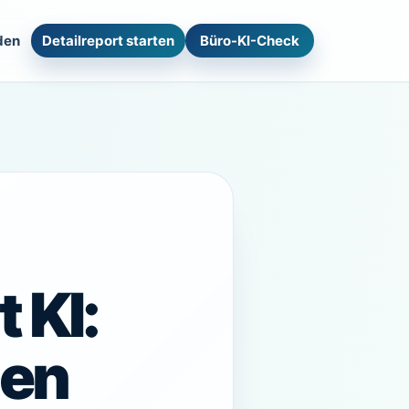
den
Detailreport starten
Büro-KI-Check
 KI:
pen