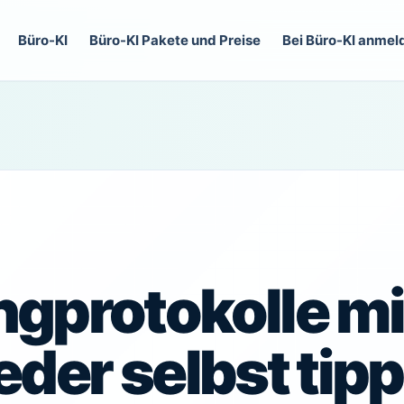
Büro-KI
Büro-KI Pakete und Preise
Bei Büro-KI anmel
gprotokolle mit
eder selbst tip