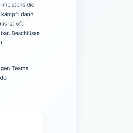
– meistens die
n kämpft dann
is ist oft
gbar. Beschlüsse
t
ingen Teams
 der