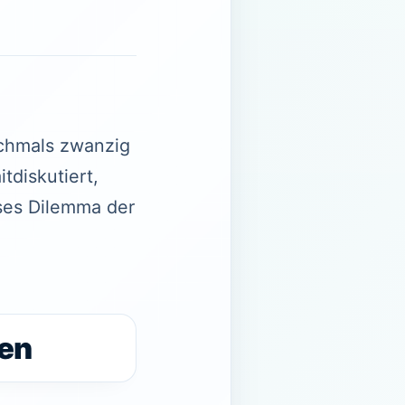
ochmals zwanzig
tdiskutiert,
eses Dilemma der
len