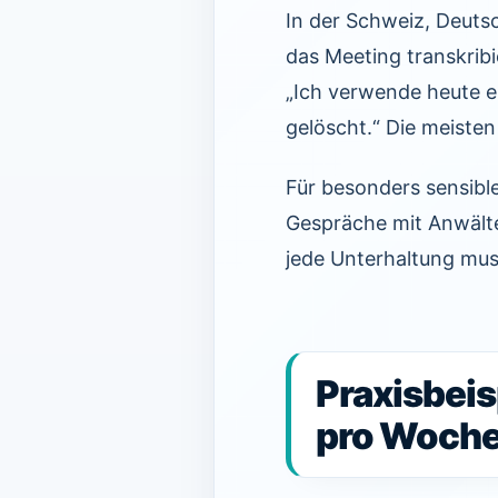
In der Schweiz, Deuts
das Meeting transkribi
„Ich verwende heute e
gelöscht.“ Die meiste
Für besonders sensibl
Gespräche mit Anwälten
jede Unterhaltung mu
Praxisbeis
pro Woch