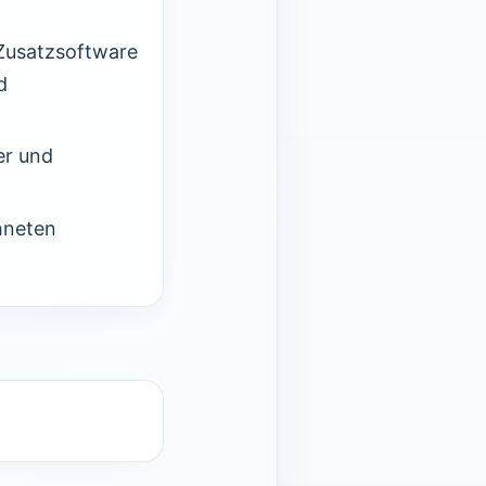
Zusatzsoftware
d
er und
hneten