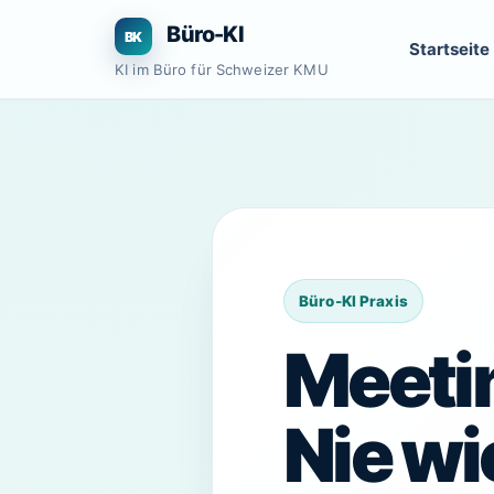
Zum
Büro-KI
Inhalt
Startseite
springen
KI im Büro für Schweizer KMU
Meetin
Nie wi