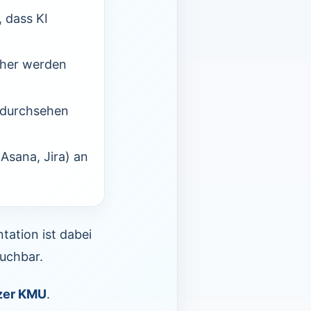
 dass KI
cher werden
 durchsehen
Asana, Jira) an
ation ist dabei
suchbar.
izer KMU
.