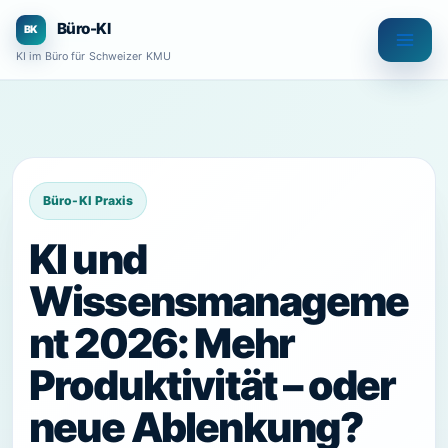
Zum
Büro-KI
Inhalt
KI im Büro für Schweizer KMU
springen
KI und
Wissensmanageme
nt 2026: Mehr
Produktivität – oder
neue Ablenkung?