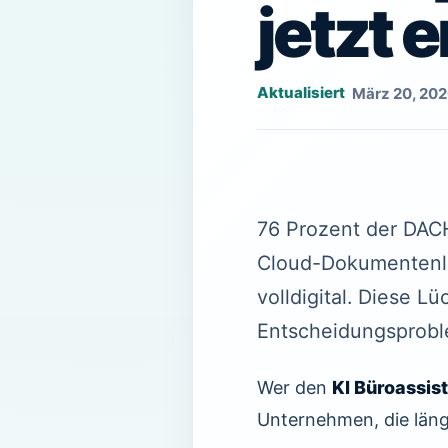
jetzt 
März 20, 20
76 Prozent der DAC
Cloud-Dokumentenlö
volldigital. Diese Lü
Entscheidungsproble
Wer den
KI Büroassis
Unternehmen, die län