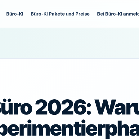
Büro-KI
Büro-KI Pakete und Preise
Bei Büro-KI anmel
 Büro 2026: Wa
xperimentierph