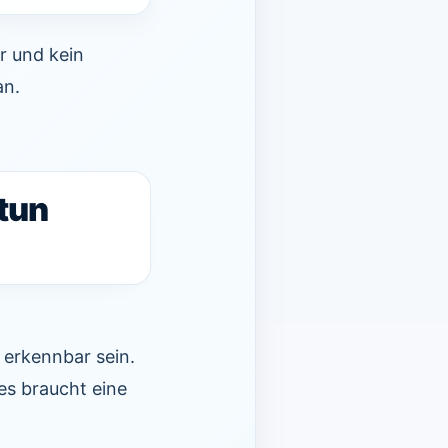
r und kein
an.
tun
 erkennbar sein.
es braucht eine