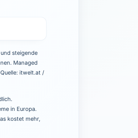
e und steigende
nnen. Managed
uelle: itwelt.at /
lich.
eme in Europa.
as kostet mehr,