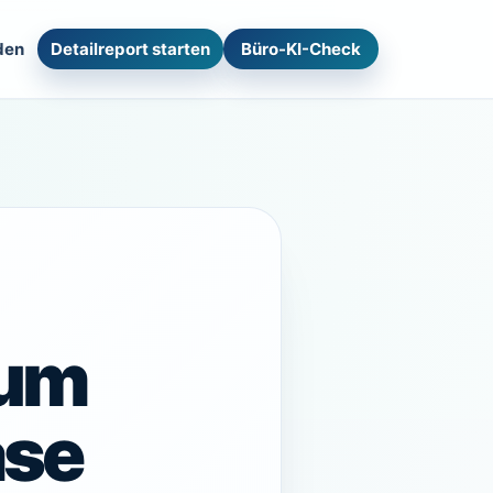
den
Detailreport starten
Büro-KI-Check
rum
ase