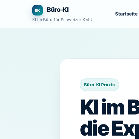
Zum
Büro-KI
Inhalt
Startseite
springen
KI im Büro für Schweizer KMU
KI im
die E