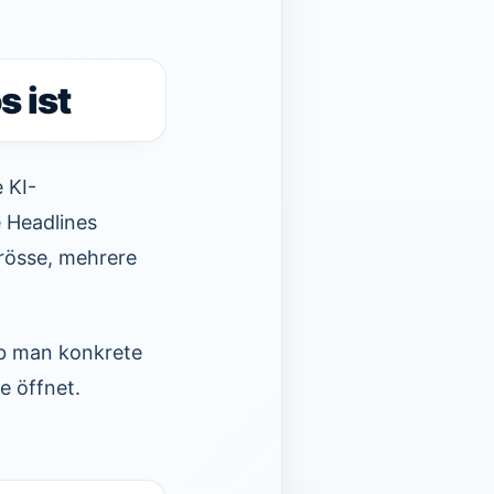
s ist
 KI-
e Headlines
rösse, mehrere
 ob man konkrete
e öffnet.