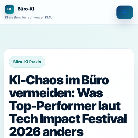
Zum
Büro-KI
Inhalt
KI im Büro für Schweizer KMU
springen
KI-Chaos im Büro
vermeiden: Was
Top-Performer laut
Tech Impact Festival
2026 anders