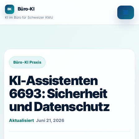
Zum
Büro-KI
Inhalt
KI im Büro für Schweizer KMU
springen
KI-Assistenten
6693: Sicherheit
und Datenschutz
Juni 21, 2026