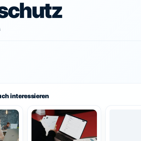
schutz
6
uch interessieren