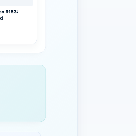
en 9153:
nd