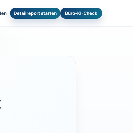
den
Detailreport starten
Büro-KI-Check
: