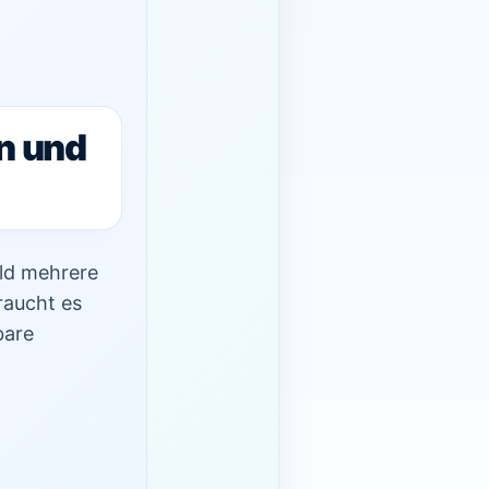
n und
ald mehrere
raucht es
bare