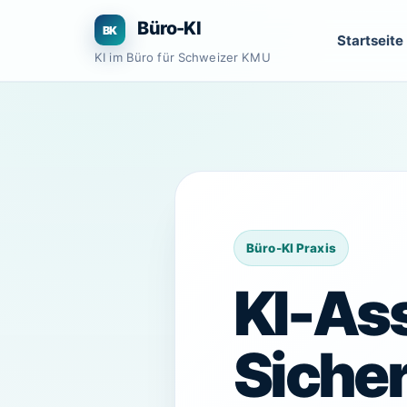
Zum
Büro-KI
Inhalt
Startseite
springen
KI im Büro für Schweizer KMU
KI-As
Sicher