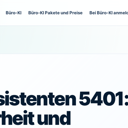
Büro-KI
Büro-KI Pakete und Preise
Bei Büro-KI anmel
sistenten 5401
heit und