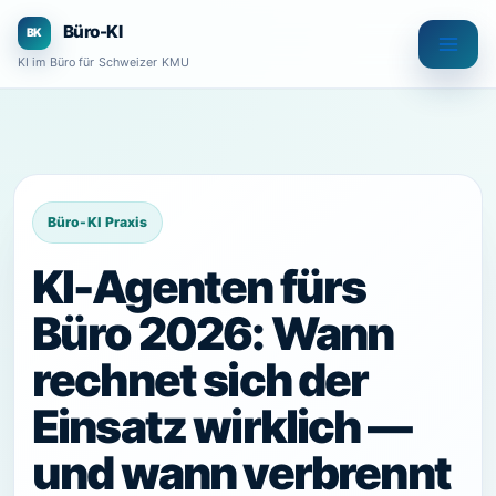
Zum
Büro-KI
Inhalt
KI im Büro für Schweizer KMU
springen
KI-Agenten fürs
Büro 2026: Wann
rechnet sich der
Einsatz wirklich —
und wann verbrennt