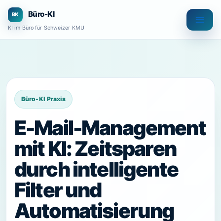
Zum
Büro-KI
Inhalt
KI im Büro für Schweizer KMU
springen
E-Mail-Management
mit KI: Zeitsparen
durch intelligente
Filter und
Automatisierung