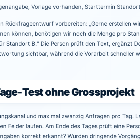
genangabe, Vorlage vorhanden, Starttermin Standort
en Rückfrageentwurf vorbereiten: „Gerne erstellen wir
hnen können, benötigen wir noch die Menge pro Stan
r Standort B.“ Die Person prüft den Text, ergänzt De
ntwortung sichtbar, während die Vorarbeit schneller w
Tage-Test ohne Grossprojekt
angskanal und maximal zwanzig Anfragen pro Tag. La
en Felder laufen. Am Ende des Tages prüft eine Pers
Angaben korrekt erkannt? Wurden dringende Vorgäng