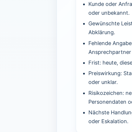
Kunde oder Anfra
oder unbekannt.
Gewünschte Leist
Abklärung.
Fehlende Angaben
Ansprechpartner
Frist: heute, die
Preiswirkung: St
oder unklar.
Risikozeichen: n
Personendaten od
Nächste Handlung
oder Eskalation.