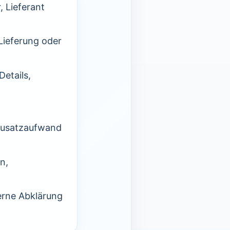
 Lieferant
Lieferung oder
etails,
 Zusatzaufwand
n,
erne Abklärung