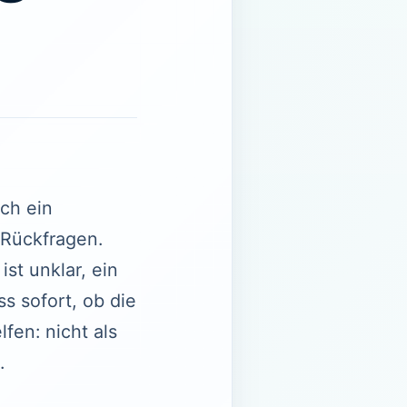
rch ein
 Rückfragen.
st unklar, ein
 sofort, ob die
fen: nicht als
.