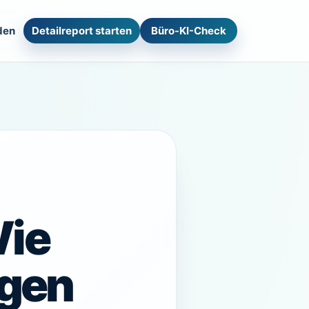
den
Detailreport starten
Büro-KI-Check
Wie
agen