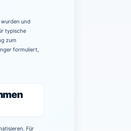
r wurden und
ür typische
ung zum
nger formuliert,
ehmen
atisieren. Für