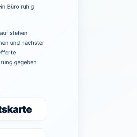
in Büro ruhig
rauf stehen
chen und nächster
Offerte
ührung gegeben
tskarte