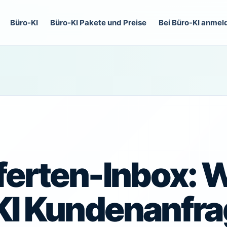
Büro-KI
Büro-KI Pakete und Preise
Bei Büro-KI anmel
ferten-Inbox: 
KI Kundenanfr