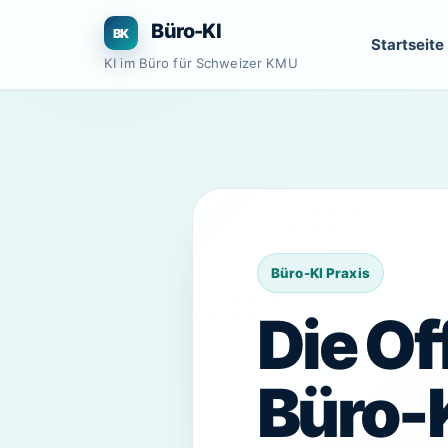
Zum
Büro-KI
Inhalt
Startseite
springen
KI im Büro für Schweizer KMU
Die Of
Büro-