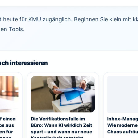
st heute für KMU zugänglich. Beginnen Sie klein mit k
gen Tools.
uch interessieren
f einen
Die Verifikationsfalle im
Inbox-Manage
os aus
Büro: Wann KI wirklich Zeit
Wie moderne 
en für
spart – und wann nur neue
Chaos aufrä