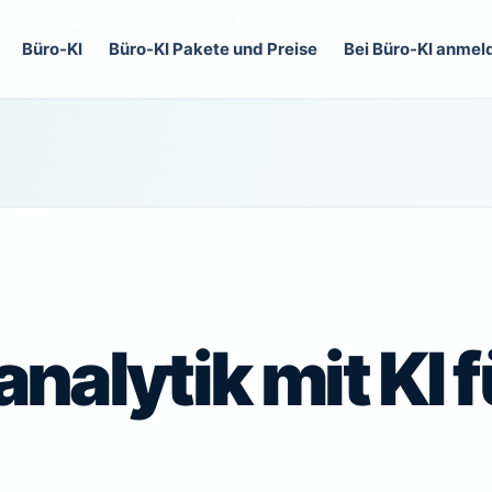
Büro-KI
Büro-KI Pakete und Preise
Bei Büro-KI anmel
nalytik mit KI f