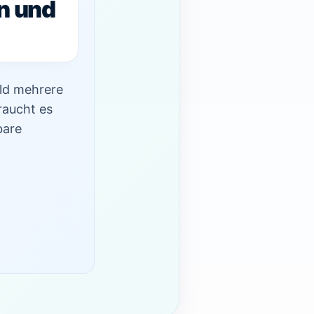
n und
ald mehrere
raucht es
bare