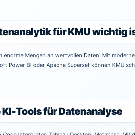
nanalytik für KMU wichtig i
ch enorme Mengen an wertvollen Daten. Mit moderne
soft Power BI oder Apache Superset können KMU sch
 KI-Tools für Datenanalyse
Code Interpreter, Tableau Desktop, Metabase. Mit d