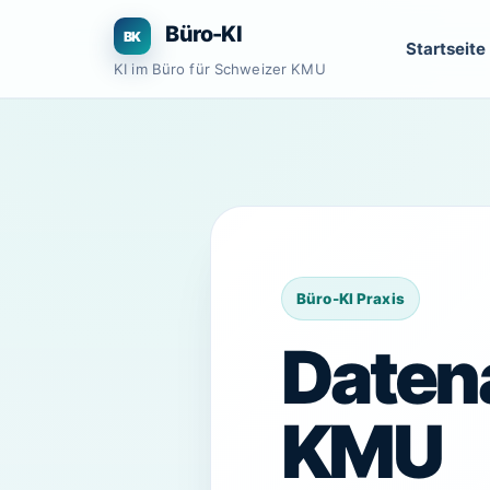
Zum
Büro-KI
Inhalt
Startseite
springen
KI im Büro für Schweizer KMU
Datena
KMU