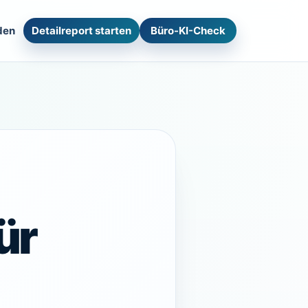
den
Detailreport starten
Büro-KI-Check
ür