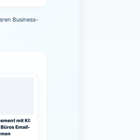
laren Business-
ment mit KI:
Büros Email-
umen