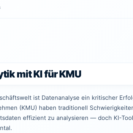
6
tik mit KI für KMU
häftswelt ist Datenanalyse ein kritischer Erfol
ehmen (KMU) haben traditionell Schwierigkeite
daten effizient zu analysieren — doch KI-Too
ntal.