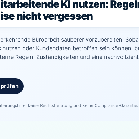
tarbeitende KI nutzen: Regel
se nicht vergessen
ederkehrende Büroarbeit sauberer vorzubereiten. Sob
s nutzen oder Kundendaten betroffen sein können, b
interne Regeln, Zuständigkeiten und eine nachvollzieh
 prüfen
ntierungshilfe, keine Rechtsberatung und keine Compliance-Garantie.