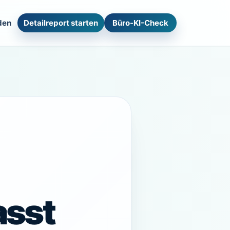
den
Detailreport starten
Büro-KI-Check
asst