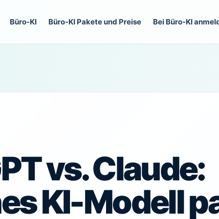
Büro-KI
Büro-KI Pakete und Preise
Bei Büro-KI anmel
PT vs. Claude:
es KI-Modell p