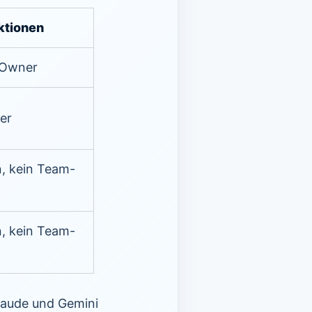
ktionen
-Owner
er
n, kein Team-
n, kein Team-
laude und Gemini