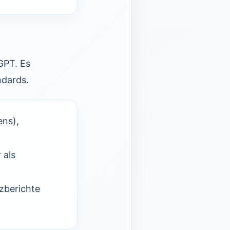
GPT. Es
ndards.
ens),
 als
zberichte