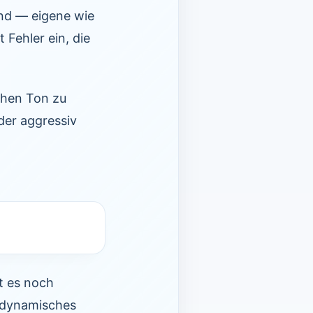
ind — eigene wie
 Fehler ein, die
lichen Ton zu
eder aggressiv
t es noch
r dynamisches