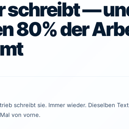
 schreibt — un
en 80% der Arbe
mmt
ieb schreibt sie. Immer wieder. Dieselben Texte
Mal von vorne.