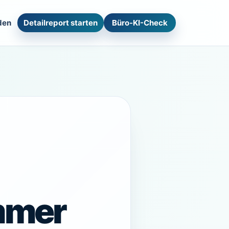
den
Detailreport starten
Büro-KI-Check
mmer