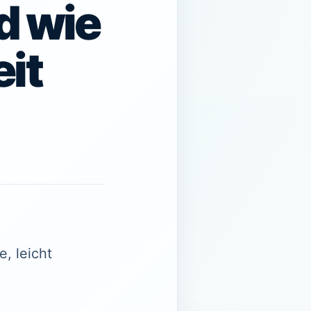
d wie
it
, leicht