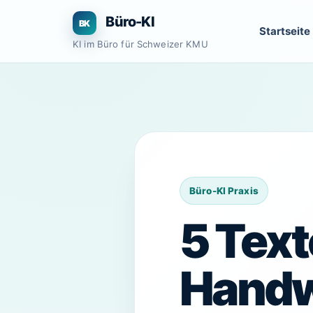
Zum
Büro-KI
Inhalt
Startseite
springen
KI im Büro für Schweizer KMU
5 Text
Handw