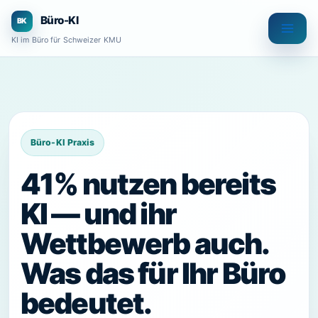
Zum
Büro-KI
Inhalt
KI im Büro für Schweizer KMU
springen
41% nutzen bereits
KI — und ihr
Wettbewerb auch.
Was das für Ihr Büro
bedeutet.