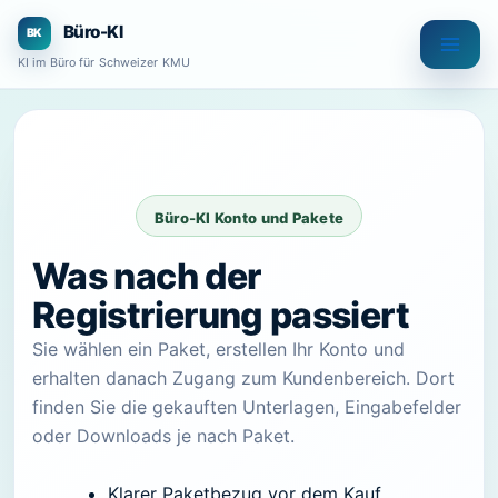
Zum
Büro-KI
Inhalt
KI im Büro für Schweizer KMU
springen
Büro-KI Konto und Pakete
Was nach der
Registrierung passiert
Sie wählen ein Paket, erstellen Ihr Konto und
erhalten danach Zugang zum Kundenbereich. Dort
finden Sie die gekauften Unterlagen, Eingabefelder
oder Downloads je nach Paket.
Klarer Paketbezug vor dem Kauf.